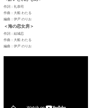
作詞：礼恭司
作曲：大船 わたる
編曲：伊戸 のりお
＜海の恋女房＞
作詞：結城忍
作曲：大船 わたる
編曲：伊戸 のりお