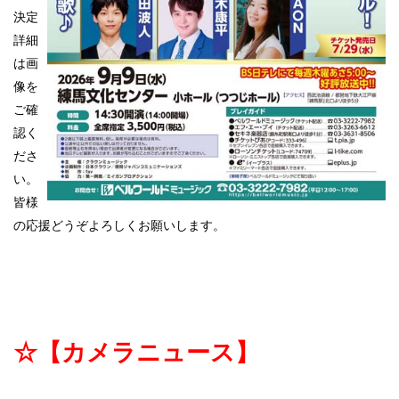
決定
詳細
は画
像を
ご確
認く
ださ
い。
皆様
の応援どうぞよろしくお願いします。
☆【カメラニュース】