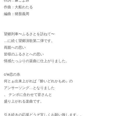
作曲：大船わたる
編曲：猪股義周
望郷列車〜ふるさとを訪ねて〜
…に続く望郷演歌第二弾です。
両親への思い
皆様のふるさとへの思い
情感たっぷりの楽曲に仕上がりました。
c/w恋の糸
何とぉ出来上がれば『酔いどれかもめ』の
アンサーソング…となりました
。 テンポに合わせて皆さんと
盛り上がれる楽曲です。
引き続きの応援どうぞ宜しくお願い致します。。