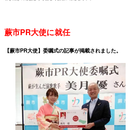
蕨市PR大使に就任
【蕨市PR大使】委嘱式の記事が掲載されました。