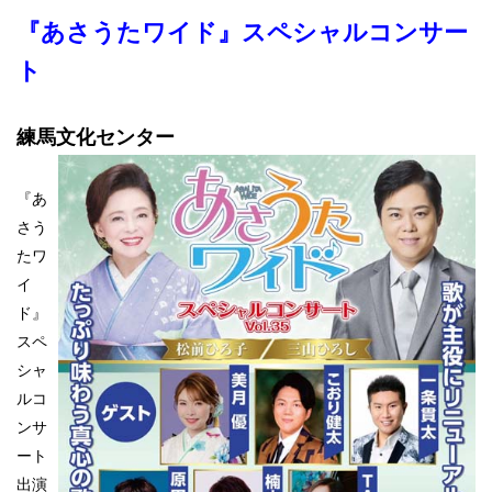
『あさうたワイド』スペシャルコンサー
ト
練馬文化センター
『あ
さう
たワ
イ
ド』
スペ
シャ
ルコ
ンサ
ート
出演