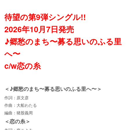
待望の第9弾シングル!!
2026年10月7日発売
♪郷愁のまち〜募る思いのふる里
へ〜
c/w恋の糸
＜♪郷愁のまち〜募る思いのふる里へ〜＞
作詞：原文彦
作曲：大船わたる
編曲：猪股義周
＜恋の糸＞
作詞：麻こよみ