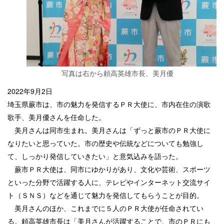
写真は右から頼高英雄市長、美月優
2022年9月2日
埼玉県蕨市は、市の魅力を発信するＰＲ大使に、市内在住の演歌
歌手、美月優さんを任命した。
美月さんは同市生まれ。美月さんは「ずっと蕨市のＰＲ大使に
なりたいと思っていた。市の歴史や伝統などについても勉強し
て、しっかり発信していきたい」と意気込みを語った。
蕨市ＰＲ大使は、同市にゆかりがあり、文化や芸術、スポーツ
といった分野で活躍する人に、テレビやインターネット交流サイ
ト（ＳＮＳ）などを通じて魅力を発信してもらうことが目的。
美月さんのほか、これまでに５人のＰＲ大使が任命されてい
る。頼高英雄市長は「美月さんが活躍することで、市のＰＲにも