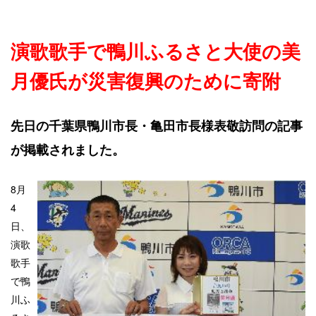
演歌歌手で鴨川ふるさと大使の美
月優氏が災害復興のために寄附
先日の千葉県鴨川市長・亀田市長様表敬訪問の記事
が掲載されました。
8月
4
日、
演歌
歌手
で鴨
川ふ